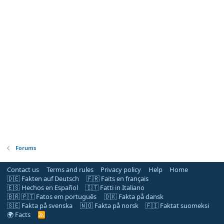
Forums
Contact us
Terms and rules
Privacy policy
Help
Home
🇩🇪 Fakten auf Deutsch
🇫🇷 Faits en français
🇪🇸 Hechos en Español
🇮🇹 Fatti in Italiano
🇧🇷 🇵🇹 Fatos em português
🇩🇰 Fakta på dansk
🇸🇪 Fakta på svenska
🇳🇴 Fakta på norsk
🇫🇮 Faktat suomeksi
🌍 Facts
R
S