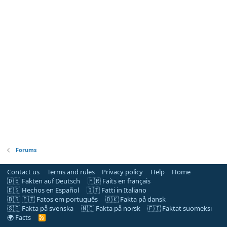
Forums
Contact us
Terms and rules
Privacy policy
Help
Home
🇩🇪 Fakten auf Deutsch
🇫🇷 Faits en français
🇪🇸 Hechos en Español
🇮🇹 Fatti in Italiano
🇧🇷 🇵🇹 Fatos em português
🇩🇰 Fakta på dansk
🇸🇪 Fakta på svenska
🇳🇴 Fakta på norsk
🇫🇮 Faktat suomeksi
🌍 Facts
R
S