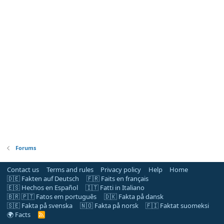
Forums
Contact us
Terms and rules
Privacy policy
Help
Home
🇩🇪 Fakten auf Deutsch
🇫🇷 Faits en français
🇪🇸 Hechos en Español
🇮🇹 Fatti in Italiano
🇧🇷 🇵🇹 Fatos em português
🇩🇰 Fakta på dansk
🇸🇪 Fakta på svenska
🇳🇴 Fakta på norsk
🇫🇮 Faktat suomeksi
🌍 Facts
R
S