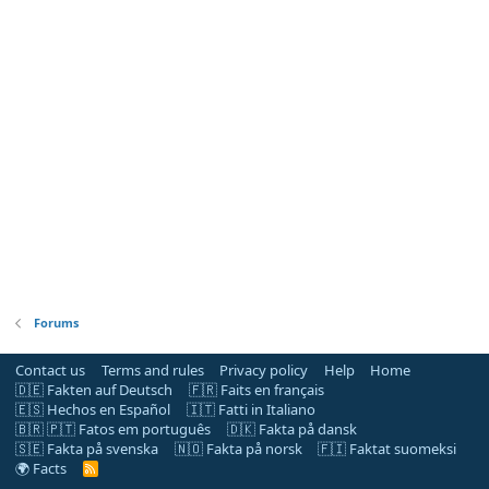
Forums
Contact us
Terms and rules
Privacy policy
Help
Home
🇩🇪 Fakten auf Deutsch
🇫🇷 Faits en français
🇪🇸 Hechos en Español
🇮🇹 Fatti in Italiano
🇧🇷 🇵🇹 Fatos em português
🇩🇰 Fakta på dansk
🇸🇪 Fakta på svenska
🇳🇴 Fakta på norsk
🇫🇮 Faktat suomeksi
🌍 Facts
R
S