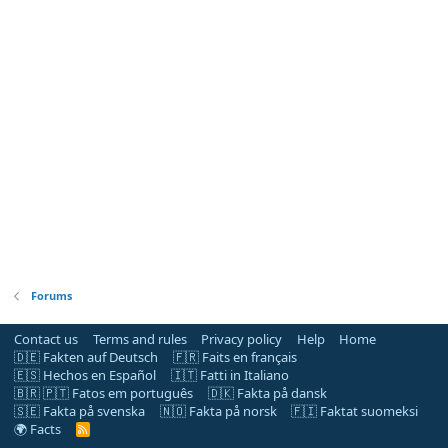
Forums
Contact us
Terms and rules
Privacy policy
Help
Home
🇩🇪 Fakten auf Deutsch
🇫🇷 Faits en français
🇪🇸 Hechos en Español
🇮🇹 Fatti in Italiano
🇧🇷 🇵🇹 Fatos em português
🇩🇰 Fakta på dansk
🇸🇪 Fakta på svenska
🇳🇴 Fakta på norsk
🇫🇮 Faktat suomeksi
🌍 Facts
R
S