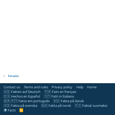
Forums
Contact us
Terms and rules
Privacy policy
Help
Home
🇩🇪 Fakten auf Deutsch
🇫🇷 Faits en français
🇪🇸 Hechos en Español
🇮🇹 Fatti in Italiano
🇧🇷 🇵🇹 Fatos em português
🇩🇰 Fakta på dansk
🇸🇪 Fakta på svenska
🇳🇴 Fakta på norsk
🇫🇮 Faktat suomeksi
🌍 Facts
R
S