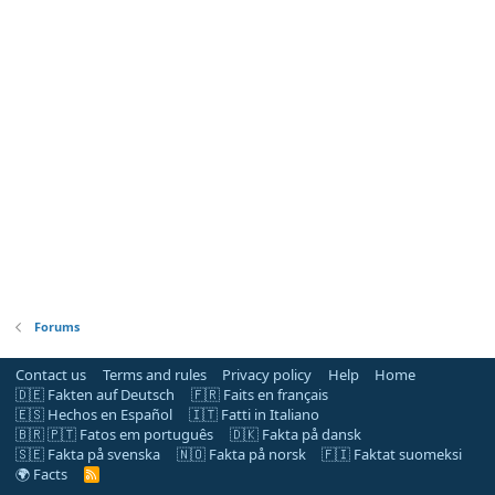
Forums
Contact us
Terms and rules
Privacy policy
Help
Home
🇩🇪 Fakten auf Deutsch
🇫🇷 Faits en français
🇪🇸 Hechos en Español
🇮🇹 Fatti in Italiano
🇧🇷 🇵🇹 Fatos em português
🇩🇰 Fakta på dansk
🇸🇪 Fakta på svenska
🇳🇴 Fakta på norsk
🇫🇮 Faktat suomeksi
🌍 Facts
R
S