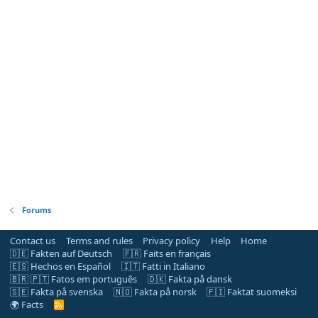
Forums
Contact us
Terms and rules
Privacy policy
Help
Home
🇩🇪 Fakten auf Deutsch
🇫🇷 Faits en français
🇪🇸 Hechos en Español
🇮🇹 Fatti in Italiano
🇧🇷 🇵🇹 Fatos em português
🇩🇰 Fakta på dansk
🇸🇪 Fakta på svenska
🇳🇴 Fakta på norsk
🇫🇮 Faktat suomeksi
🌍 Facts
R
S