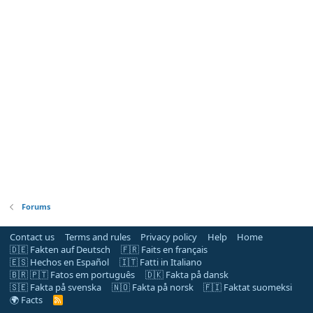
Forums
Contact us
Terms and rules
Privacy policy
Help
Home
🇩🇪 Fakten auf Deutsch
🇫🇷 Faits en français
🇪🇸 Hechos en Español
🇮🇹 Fatti in Italiano
🇧🇷 🇵🇹 Fatos em português
🇩🇰 Fakta på dansk
🇸🇪 Fakta på svenska
🇳🇴 Fakta på norsk
🇫🇮 Faktat suomeksi
🌍 Facts
R
S