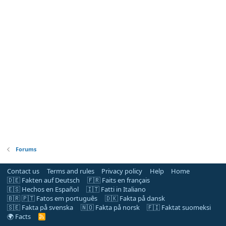
Forums
Contact us
Terms and rules
Privacy policy
Help
Home
🇩🇪 Fakten auf Deutsch
🇫🇷 Faits en français
🇪🇸 Hechos en Español
🇮🇹 Fatti in Italiano
🇧🇷 🇵🇹 Fatos em português
🇩🇰 Fakta på dansk
🇸🇪 Fakta på svenska
🇳🇴 Fakta på norsk
🇫🇮 Faktat suomeksi
🌍 Facts
R
S