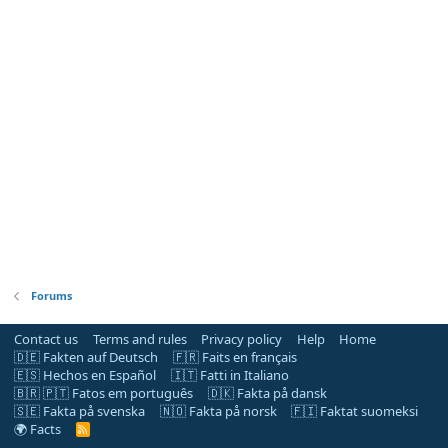
Forums
Contact us
Terms and rules
Privacy policy
Help
Home
🇩🇪 Fakten auf Deutsch
🇫🇷 Faits en français
🇪🇸 Hechos en Español
🇮🇹 Fatti in Italiano
🇧🇷 🇵🇹 Fatos em português
🇩🇰 Fakta på dansk
🇸🇪 Fakta på svenska
🇳🇴 Fakta på norsk
🇫🇮 Faktat suomeksi
🌍 Facts
R
S