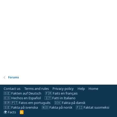
Forums
Contact us
Terms and rules
Privacy policy
Help
Home
🇩🇪 Fakten auf Deutsch
🇫🇷 Faits en français
🇪🇸 Hechos en Español
🇮🇹 Fatti in Italiano
🇧🇷 🇵🇹 Fatos em português
🇩🇰 Fakta på dansk
🇸🇪 Fakta på svenska
🇳🇴 Fakta på norsk
🇫🇮 Faktat suomeksi
🌍 Facts
R
S