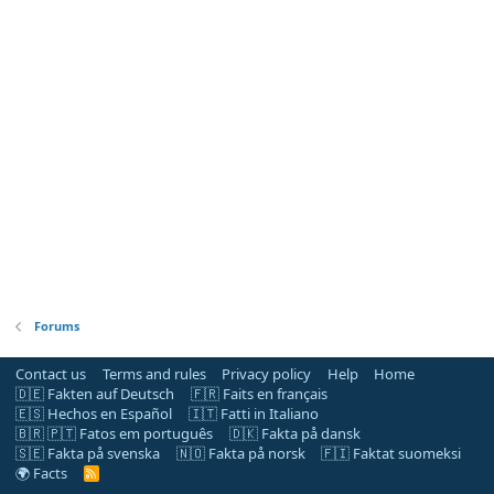
Forums
Contact us
Terms and rules
Privacy policy
Help
Home
🇩🇪 Fakten auf Deutsch
🇫🇷 Faits en français
🇪🇸 Hechos en Español
🇮🇹 Fatti in Italiano
🇧🇷 🇵🇹 Fatos em português
🇩🇰 Fakta på dansk
🇸🇪 Fakta på svenska
🇳🇴 Fakta på norsk
🇫🇮 Faktat suomeksi
🌍 Facts
R
S