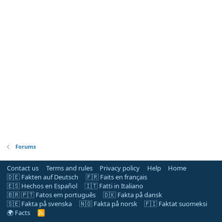
Forums
Contact us
Terms and rules
Privacy policy
Help
Home
🇩🇪 Fakten auf Deutsch
🇫🇷 Faits en français
🇪🇸 Hechos en Español
🇮🇹 Fatti in Italiano
🇧🇷 🇵🇹 Fatos em português
🇩🇰 Fakta på dansk
🇸🇪 Fakta på svenska
🇳🇴 Fakta på norsk
🇫🇮 Faktat suomeksi
🌍 Facts
R
S