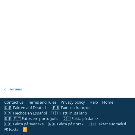
Forums
Contact us
Terms and rules
Privacy policy
Help
Home
🇩🇪 Fakten auf Deutsch
🇫🇷 Faits en français
🇪🇸 Hechos en Español
🇮🇹 Fatti in Italiano
🇧🇷 🇵🇹 Fatos em português
🇩🇰 Fakta på dansk
🇸🇪 Fakta på svenska
🇳🇴 Fakta på norsk
🇫🇮 Faktat suomeksi
🌍 Facts
R
S