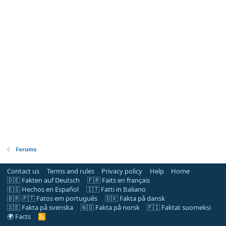
Forums
Contact us
Terms and rules
Privacy policy
Help
Home
🇩🇪 Fakten auf Deutsch
🇫🇷 Faits en français
🇪🇸 Hechos en Español
🇮🇹 Fatti in Italiano
🇧🇷 🇵🇹 Fatos em português
🇩🇰 Fakta på dansk
🇸🇪 Fakta på svenska
🇳🇴 Fakta på norsk
🇫🇮 Faktat suomeksi
🌍 Facts
R
S