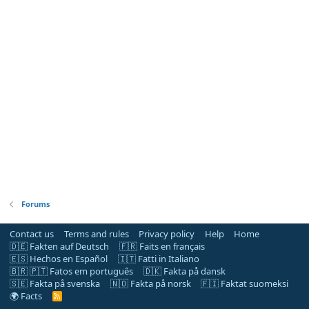
Forums
Contact us
Terms and rules
Privacy policy
Help
Home
🇩🇪 Fakten auf Deutsch
🇫🇷 Faits en français
🇪🇸 Hechos en Español
🇮🇹 Fatti in Italiano
🇧🇷 🇵🇹 Fatos em português
🇩🇰 Fakta på dansk
🇸🇪 Fakta på svenska
🇳🇴 Fakta på norsk
🇫🇮 Faktat suomeksi
🌍 Facts
R
S