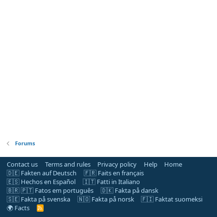
Forums
Contact us
Terms and rules
Privacy policy
Help
Home
🇩🇪 Fakten auf Deutsch
🇫🇷 Faits en français
🇪🇸 Hechos en Español
🇮🇹 Fatti in Italiano
🇧🇷 🇵🇹 Fatos em português
🇩🇰 Fakta på dansk
🇸🇪 Fakta på svenska
🇳🇴 Fakta på norsk
🇫🇮 Faktat suomeksi
🌍 Facts
R
S