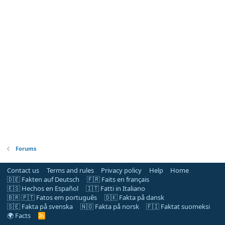
Forums
Contact us
Terms and rules
Privacy policy
Help
Home
🇩🇪 Fakten auf Deutsch
🇫🇷 Faits en français
🇪🇸 Hechos en Español
🇮🇹 Fatti in Italiano
🇧🇷 🇵🇹 Fatos em português
🇩🇰 Fakta på dansk
🇸🇪 Fakta på svenska
🇳🇴 Fakta på norsk
🇫🇮 Faktat suomeksi
🌍 Facts
R
S