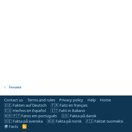
Forums
Contact us
Terms and rules
Privacy policy
Help
Home
🇩🇪 Fakten auf Deutsch
🇫🇷 Faits en français
🇪🇸 Hechos en Español
🇮🇹 Fatti in Italiano
🇧🇷 🇵🇹 Fatos em português
🇩🇰 Fakta på dansk
🇸🇪 Fakta på svenska
🇳🇴 Fakta på norsk
🇫🇮 Faktat suomeksi
🌍 Facts
R
S