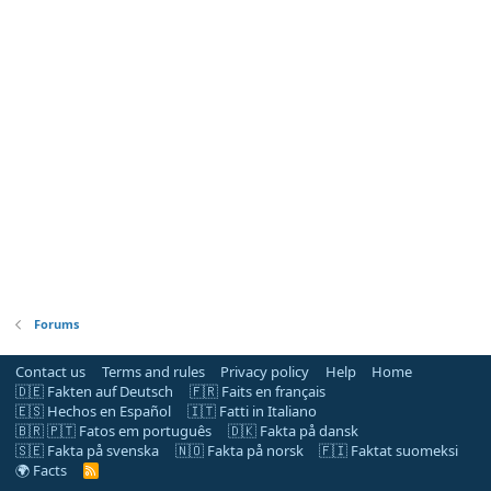
Forums
Contact us
Terms and rules
Privacy policy
Help
Home
🇩🇪 Fakten auf Deutsch
🇫🇷 Faits en français
🇪🇸 Hechos en Español
🇮🇹 Fatti in Italiano
🇧🇷 🇵🇹 Fatos em português
🇩🇰 Fakta på dansk
🇸🇪 Fakta på svenska
🇳🇴 Fakta på norsk
🇫🇮 Faktat suomeksi
🌍 Facts
R
S