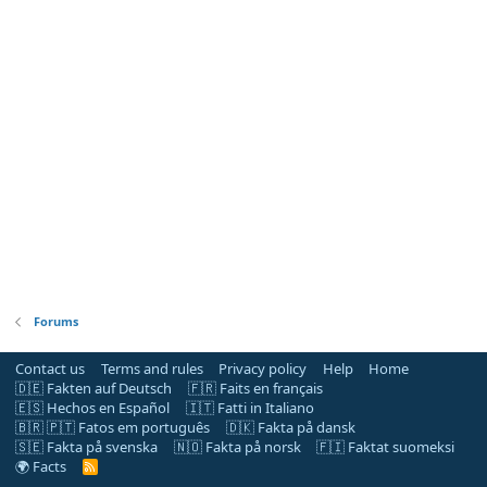
Forums
Contact us
Terms and rules
Privacy policy
Help
Home
🇩🇪 Fakten auf Deutsch
🇫🇷 Faits en français
🇪🇸 Hechos en Español
🇮🇹 Fatti in Italiano
🇧🇷 🇵🇹 Fatos em português
🇩🇰 Fakta på dansk
🇸🇪 Fakta på svenska
🇳🇴 Fakta på norsk
🇫🇮 Faktat suomeksi
🌍 Facts
R
S