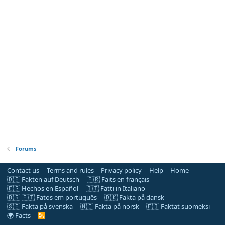
Forums
Contact us
Terms and rules
Privacy policy
Help
Home
🇩🇪 Fakten auf Deutsch
🇫🇷 Faits en français
🇪🇸 Hechos en Español
🇮🇹 Fatti in Italiano
🇧🇷 🇵🇹 Fatos em português
🇩🇰 Fakta på dansk
🇸🇪 Fakta på svenska
🇳🇴 Fakta på norsk
🇫🇮 Faktat suomeksi
🌍 Facts
R
S