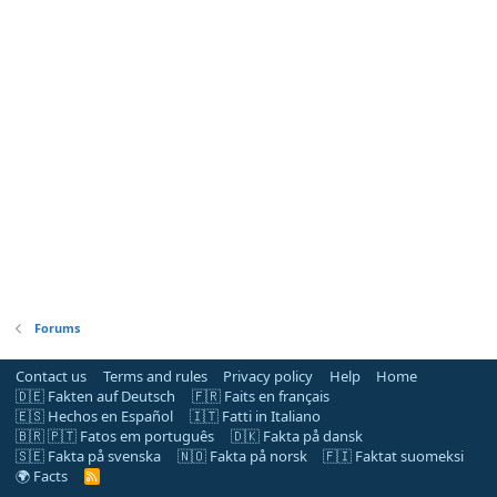
Forums
Contact us
Terms and rules
Privacy policy
Help
Home
🇩🇪 Fakten auf Deutsch
🇫🇷 Faits en français
🇪🇸 Hechos en Español
🇮🇹 Fatti in Italiano
🇧🇷 🇵🇹 Fatos em português
🇩🇰 Fakta på dansk
🇸🇪 Fakta på svenska
🇳🇴 Fakta på norsk
🇫🇮 Faktat suomeksi
🌍 Facts
R
S