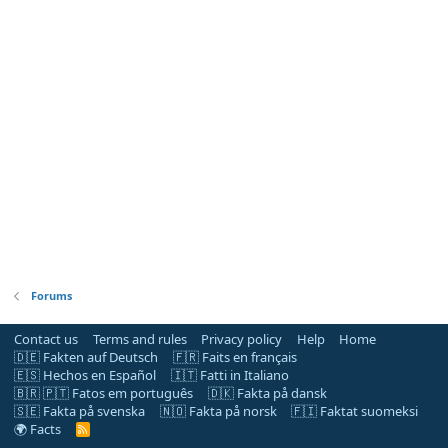
Forums
Contact us
Terms and rules
Privacy policy
Help
Home
🇩🇪 Fakten auf Deutsch
🇫🇷 Faits en français
🇪🇸 Hechos en Español
🇮🇹 Fatti in Italiano
🇧🇷 🇵🇹 Fatos em português
🇩🇰 Fakta på dansk
🇸🇪 Fakta på svenska
🇳🇴 Fakta på norsk
🇫🇮 Faktat suomeksi
🌍 Facts
R
S