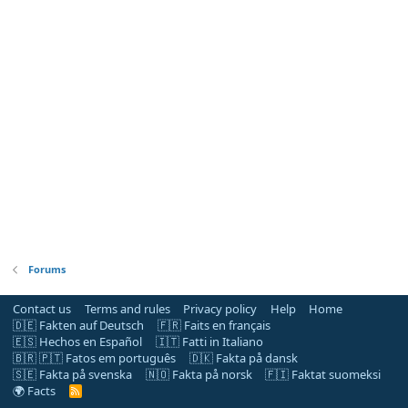
Forums
Contact us
Terms and rules
Privacy policy
Help
Home
🇩🇪 Fakten auf Deutsch
🇫🇷 Faits en français
🇪🇸 Hechos en Español
🇮🇹 Fatti in Italiano
🇧🇷 🇵🇹 Fatos em português
🇩🇰 Fakta på dansk
🇸🇪 Fakta på svenska
🇳🇴 Fakta på norsk
🇫🇮 Faktat suomeksi
🌍 Facts
R
S