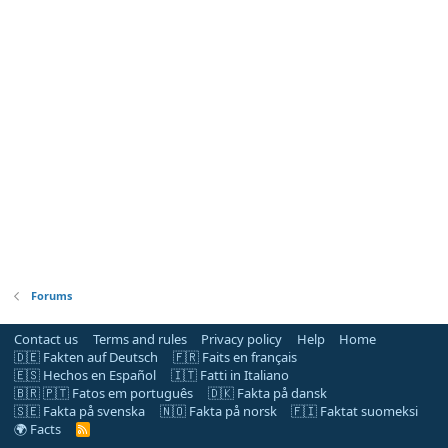
Forums
Contact us
Terms and rules
Privacy policy
Help
Home
🇩🇪 Fakten auf Deutsch
🇫🇷 Faits en français
🇪🇸 Hechos en Español
🇮🇹 Fatti in Italiano
🇧🇷 🇵🇹 Fatos em português
🇩🇰 Fakta på dansk
🇸🇪 Fakta på svenska
🇳🇴 Fakta på norsk
🇫🇮 Faktat suomeksi
🌍 Facts
R
S