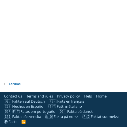
Forums
Contact us
Terms and rules
Privacy policy
Help
Home
🇩🇪 Fakten auf Deutsch
🇫🇷 Faits en français
🇪🇸 Hechos en Español
🇮🇹 Fatti in Italiano
🇧🇷 🇵🇹 Fatos em português
🇩🇰 Fakta på dansk
🇸🇪 Fakta på svenska
🇳🇴 Fakta på norsk
🇫🇮 Faktat suomeksi
🌍 Facts
R
S