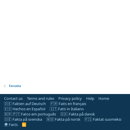
Forums
Contact us
Terms and rules
Privacy policy
Help
Home
🇩🇪 Fakten auf Deutsch
🇫🇷 Faits en français
🇪🇸 Hechos en Español
🇮🇹 Fatti in Italiano
🇧🇷 🇵🇹 Fatos em português
🇩🇰 Fakta på dansk
🇸🇪 Fakta på svenska
🇳🇴 Fakta på norsk
🇫🇮 Faktat suomeksi
🌍 Facts
R
S