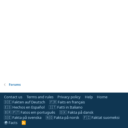
Forums
Contact us
Terms and rules
Privacy policy
Help
Home
🇩🇪 Fakten auf Deutsch
🇫🇷 Faits en français
🇪🇸 Hechos en Español
🇮🇹 Fatti in Italiano
🇧🇷 🇵🇹 Fatos em português
🇩🇰 Fakta på dansk
🇸🇪 Fakta på svenska
🇳🇴 Fakta på norsk
🇫🇮 Faktat suomeksi
🌍 Facts
R
S