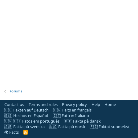
Forums
Contact us
Terms and rules
Privacy policy
Help
Home
🇩🇪 Fakten auf Deutsch
🇫🇷 Faits en français
🇪🇸 Hechos en Español
🇮🇹 Fatti in Italiano
🇧🇷 🇵🇹 Fatos em português
🇩🇰 Fakta på dansk
🇸🇪 Fakta på svenska
🇳🇴 Fakta på norsk
🇫🇮 Faktat suomeksi
🌍 Facts
R
S