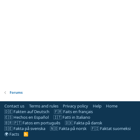
Forums
Contact us
Terms and rules
Privacy policy
Help
Home
🇩🇪 Fakten auf Deutsch
🇫🇷 Faits en français
🇪🇸 Hechos en Español
🇮🇹 Fatti in Italiano
🇧🇷 🇵🇹 Fatos em português
🇩🇰 Fakta på dansk
🇸🇪 Fakta på svenska
🇳🇴 Fakta på norsk
🇫🇮 Faktat suomeksi
🌍 Facts
R
S