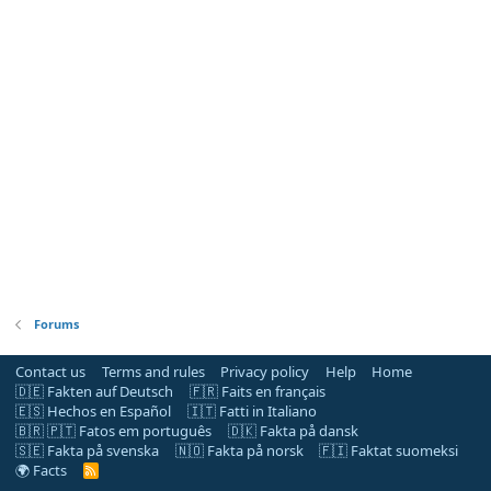
Forums
Contact us
Terms and rules
Privacy policy
Help
Home
🇩🇪 Fakten auf Deutsch
🇫🇷 Faits en français
🇪🇸 Hechos en Español
🇮🇹 Fatti in Italiano
🇧🇷 🇵🇹 Fatos em português
🇩🇰 Fakta på dansk
🇸🇪 Fakta på svenska
🇳🇴 Fakta på norsk
🇫🇮 Faktat suomeksi
🌍 Facts
R
S