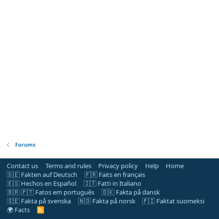
Forums
Contact us
Terms and rules
Privacy policy
Help
Home
🇩🇪 Fakten auf Deutsch
🇫🇷 Faits en français
🇪🇸 Hechos en Español
🇮🇹 Fatti in Italiano
🇧🇷 🇵🇹 Fatos em português
🇩🇰 Fakta på dansk
🇸🇪 Fakta på svenska
🇳🇴 Fakta på norsk
🇫🇮 Faktat suomeksi
🌍 Facts
R
S