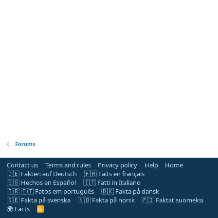
Forums
Contact us
Terms and rules
Privacy policy
Help
Home
🇩🇪 Fakten auf Deutsch
🇫🇷 Faits en français
🇪🇸 Hechos en Español
🇮🇹 Fatti in Italiano
🇧🇷 🇵🇹 Fatos em português
🇩🇰 Fakta på dansk
🇸🇪 Fakta på svenska
🇳🇴 Fakta på norsk
🇫🇮 Faktat suomeksi
🌍 Facts
R
S