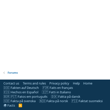
Forums
Contact us
Terms and rules
Privacy policy
Help
Home
🇩🇪 Fakten auf Deutsch
🇫🇷 Faits en français
🇪🇸 Hechos en Español
🇮🇹 Fatti in Italiano
🇧🇷 🇵🇹 Fatos em português
🇩🇰 Fakta på dansk
🇸🇪 Fakta på svenska
🇳🇴 Fakta på norsk
🇫🇮 Faktat suomeksi
🌍 Facts
R
S