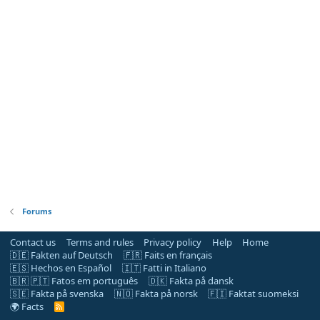
Forums
Contact us
Terms and rules
Privacy policy
Help
Home
🇩🇪 Fakten auf Deutsch
🇫🇷 Faits en français
🇪🇸 Hechos en Español
🇮🇹 Fatti in Italiano
🇧🇷 🇵🇹 Fatos em português
🇩🇰 Fakta på dansk
🇸🇪 Fakta på svenska
🇳🇴 Fakta på norsk
🇫🇮 Faktat suomeksi
🌍 Facts
R
S