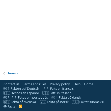
Forums
Contact us
Terms and rules
Privacy policy
Help
Home
🇩🇪 Fakten auf Deutsch
🇫🇷 Faits en français
🇪🇸 Hechos en Español
🇮🇹 Fatti in Italiano
🇧🇷 🇵🇹 Fatos em português
🇩🇰 Fakta på dansk
🇸🇪 Fakta på svenska
🇳🇴 Fakta på norsk
🇫🇮 Faktat suomeksi
🌍 Facts
R
S