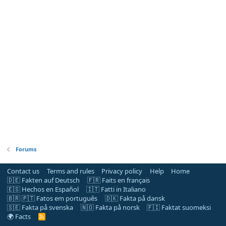
Forums
Contact us
Terms and rules
Privacy policy
Help
Home
🇩🇪 Fakten auf Deutsch
🇫🇷 Faits en français
🇪🇸 Hechos en Español
🇮🇹 Fatti in Italiano
🇧🇷 🇵🇹 Fatos em português
🇩🇰 Fakta på dansk
🇸🇪 Fakta på svenska
🇳🇴 Fakta på norsk
🇫🇮 Faktat suomeksi
🌍 Facts
R
S