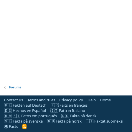
Forums
Contact us
Terms and rules
Privacy policy
Help
Home
🇩🇪 Fakten auf Deutsch
🇫🇷 Faits en français
🇪🇸 Hechos en Español
🇮🇹 Fatti in Italiano
🇧🇷 🇵🇹 Fatos em português
🇩🇰 Fakta på dansk
🇸🇪 Fakta på svenska
🇳🇴 Fakta på norsk
🇫🇮 Faktat suomeksi
🌍 Facts
R
S