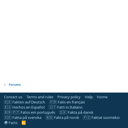
Forums
Contact us
Terms and rules
Privacy policy
Help
Home
🇩🇪 Fakten auf Deutsch
🇫🇷 Faits en français
🇪🇸 Hechos en Español
🇮🇹 Fatti in Italiano
🇧🇷 🇵🇹 Fatos em português
🇩🇰 Fakta på dansk
🇸🇪 Fakta på svenska
🇳🇴 Fakta på norsk
🇫🇮 Faktat suomeksi
🌍 Facts
R
S