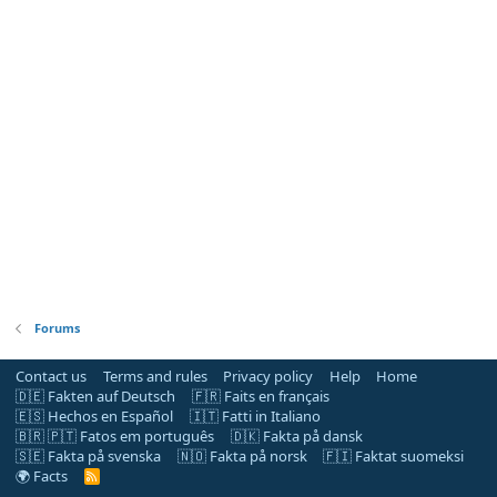
Forums
Contact us
Terms and rules
Privacy policy
Help
Home
🇩🇪 Fakten auf Deutsch
🇫🇷 Faits en français
🇪🇸 Hechos en Español
🇮🇹 Fatti in Italiano
🇧🇷 🇵🇹 Fatos em português
🇩🇰 Fakta på dansk
🇸🇪 Fakta på svenska
🇳🇴 Fakta på norsk
🇫🇮 Faktat suomeksi
🌍 Facts
R
S