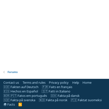
Forums
Contact us
Terms and rules
Privacy policy
Help
Home
🇩🇪 Fakten auf Deutsch
🇫🇷 Faits en français
🇪🇸 Hechos en Español
🇮🇹 Fatti in Italiano
🇧🇷 🇵🇹 Fatos em português
🇩🇰 Fakta på dansk
🇸🇪 Fakta på svenska
🇳🇴 Fakta på norsk
🇫🇮 Faktat suomeksi
🌍 Facts
R
S