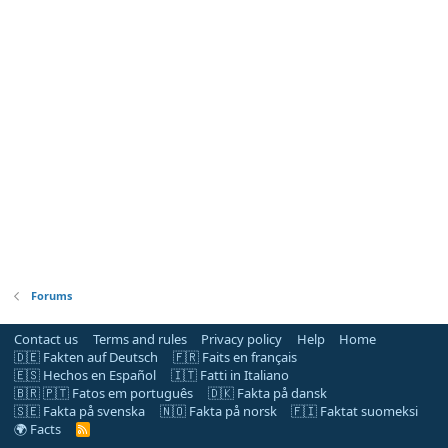
Forums
Contact us
Terms and rules
Privacy policy
Help
Home
🇩🇪 Fakten auf Deutsch
🇫🇷 Faits en français
🇪🇸 Hechos en Español
🇮🇹 Fatti in Italiano
🇧🇷 🇵🇹 Fatos em português
🇩🇰 Fakta på dansk
🇸🇪 Fakta på svenska
🇳🇴 Fakta på norsk
🇫🇮 Faktat suomeksi
🌍 Facts
R
S