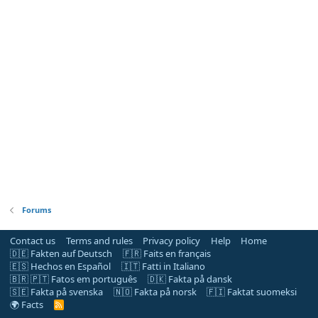
Forums
Contact us
Terms and rules
Privacy policy
Help
Home
🇩🇪 Fakten auf Deutsch
🇫🇷 Faits en français
🇪🇸 Hechos en Español
🇮🇹 Fatti in Italiano
🇧🇷 🇵🇹 Fatos em português
🇩🇰 Fakta på dansk
🇸🇪 Fakta på svenska
🇳🇴 Fakta på norsk
🇫🇮 Faktat suomeksi
🌍 Facts
R
S