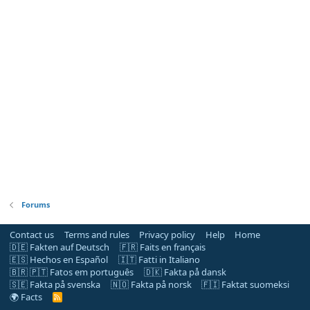
Forums
Contact us
Terms and rules
Privacy policy
Help
Home
🇩🇪 Fakten auf Deutsch
🇫🇷 Faits en français
🇪🇸 Hechos en Español
🇮🇹 Fatti in Italiano
🇧🇷 🇵🇹 Fatos em português
🇩🇰 Fakta på dansk
🇸🇪 Fakta på svenska
🇳🇴 Fakta på norsk
🇫🇮 Faktat suomeksi
🌍 Facts
R
S