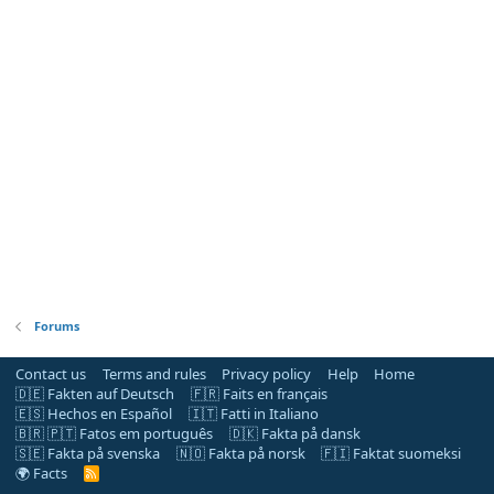
Forums
Contact us
Terms and rules
Privacy policy
Help
Home
🇩🇪 Fakten auf Deutsch
🇫🇷 Faits en français
🇪🇸 Hechos en Español
🇮🇹 Fatti in Italiano
🇧🇷 🇵🇹 Fatos em português
🇩🇰 Fakta på dansk
🇸🇪 Fakta på svenska
🇳🇴 Fakta på norsk
🇫🇮 Faktat suomeksi
🌍 Facts
R
S