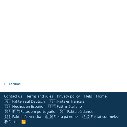
Forums
Contact us
Terms and rules
Privacy policy
Help
Home
🇩🇪 Fakten auf Deutsch
🇫🇷 Faits en français
🇪🇸 Hechos en Español
🇮🇹 Fatti in Italiano
🇧🇷 🇵🇹 Fatos em português
🇩🇰 Fakta på dansk
🇸🇪 Fakta på svenska
🇳🇴 Fakta på norsk
🇫🇮 Faktat suomeksi
🌍 Facts
R
S