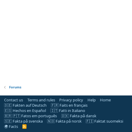
Forums
Contact us
Terms and rules
Privacy policy
Help
Home
🇩🇪 Fakten auf Deutsch
🇫🇷 Faits en français
🇪🇸 Hechos en Español
🇮🇹 Fatti in Italiano
🇧🇷 🇵🇹 Fatos em português
🇩🇰 Fakta på dansk
🇸🇪 Fakta på svenska
🇳🇴 Fakta på norsk
🇫🇮 Faktat suomeksi
🌍 Facts
R
S