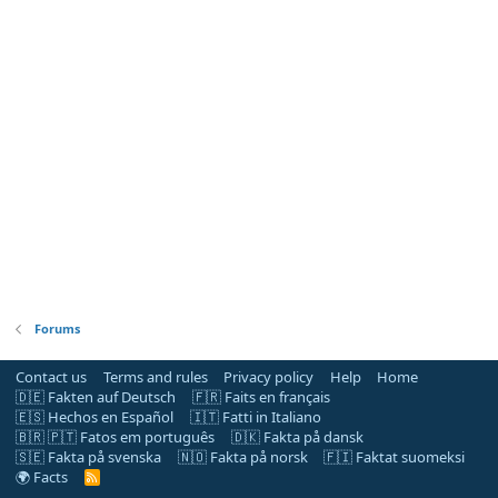
Forums
Contact us
Terms and rules
Privacy policy
Help
Home
🇩🇪 Fakten auf Deutsch
🇫🇷 Faits en français
🇪🇸 Hechos en Español
🇮🇹 Fatti in Italiano
🇧🇷 🇵🇹 Fatos em português
🇩🇰 Fakta på dansk
🇸🇪 Fakta på svenska
🇳🇴 Fakta på norsk
🇫🇮 Faktat suomeksi
🌍 Facts
R
S